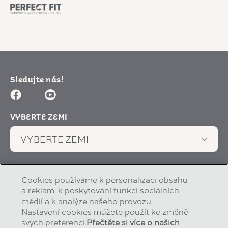
Sledujte nás!
Facebook (opens in new window)
Youtube (opens in new window)
VYBERTE ZEMI
VYBERTE ZEMI
Cookies používáme k personalizaci obsahu
Prohlášení o ochrane
Upozornení na soubory
(opens in new window)
(opens in new window)
soukromí
cookie
a reklam, k poskytování funkcí sociálních
médií a k analýze našeho provozu.
(opens in new window)
(opens in new window)
Právní
Prístupnost
Nastavení cookies můžete použít ke změně
svých preferencí.
Přečtěte si více o našich
(opens in new window)
Kontaktujte nás
AdChoices