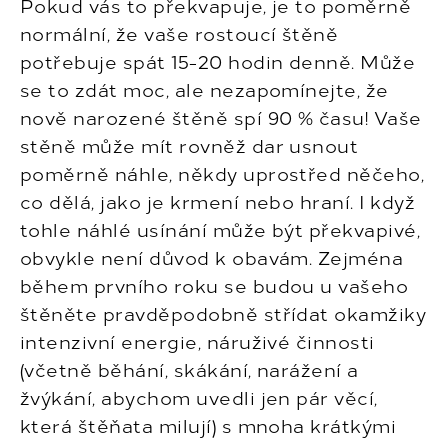
Pokud vás to překvapuje, je to poměrně
normální, že vaše rostoucí štěně
potřebuje spát 15-20 hodin denně. Může
se to zdát moc, ale nezapomínejte, že
nově narozené štěně spí 90 % času! Vaše
stěně může mít rovněž dar usnout
poměrně náhle, někdy uprostřed něčeho,
co dělá, jako je krmení nebo hraní. I když
tohle náhlé usínání může být překvapivé,
obvykle není důvod k obavám. Zejména
během prvního roku se budou u vašeho
štěněte pravděpodobně střídat okamžiky
intenzivní energie, náruživé činnosti
(včetně běhání, skákání, narážení a
žvýkání, abychom uvedli jen pár věcí,
která štěňata milují) s mnoha krátkými