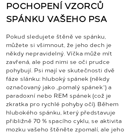
POCHOPENÍ VZORCŮ
SPÁNKU VAŠEHO PSA
Pokud sledujete štěně ve spánku,
můžete si všimnout, že jeho dech je
někdy nepravidelný. Víčka může mít
zavřená, ale pod nimi se oči prudce
pohybují. Psi mají ve skutečnosti dvě
fáze slánku: hluboký spánek (někdy
označovaný jako „pomalý spánek“) a
paradoxní nebo REM spánek (což je
zkratka pro rychlé pohyby očí). Během
hlubokého spánku, který představuje
přibližně 70 % spacího cyklu, se aktivita
mozku vašeho štěněte zpomalí, ale jeho