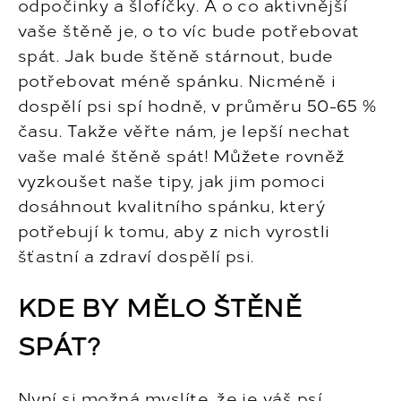
odpočinky a šlofíčky. A o co aktivnější
vaše štěně je, o to víc bude potřebovat
spát. Jak bude štěně stárnout, bude
potřebovat méně spánku. Nicméně i
dospělí psi spí hodně, v průměru 50-65 %
času. Takže věřte nám, je lepší nechat
vaše malé štěně spát! Můžete rovněž
vyzkoušet naše tipy, jak jim pomoci
dosáhnout kvalitního spánku, který
potřebují k tomu, aby z nich vyrostli
šťastní a zdraví dospělí psi.
KDE BY MĚLO ŠTĚNĚ
SPÁT?
Nyní si možná myslíte, že je váš psí