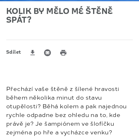
KOLIK BY MĚLO MÉ ŠTĚNĚ
SPÁT?
Sdílet
E-mail (opens in new window)
Print (opens in same window)
Download (opens in new window)
Přechází vaše štěně z šílené hravosti
během několika minut do stavu
otupělosti? Běhá kolem a pak najednou
rychle odpadne bez ohledu na to, kde
právě je? Je šampiónem ve šlofíčku
zejména po hře a vycházce venku?