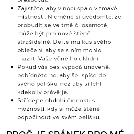
Zajistěte, aby v noci spalo v tmavé
místnosti. Nicméně si uvědomte, že
probudit se ve tmě či osamotě,
může být pro nové štěně
strašidelné. Dejte mu kus svého
oblečení, aby se s ním mohlo
mazlit. Vaše vůně ho uklidní.
Pokud vás pes vypadá unaveně,
pobídněte ho, aby šel spíše do
svého pelíšku, než aby si lehl
kdekoliv právě je.
Střídejte období činnosti s
možností, kdy si může štěně
odpočinout ve svém pelíšku.
PROČ JE SPÁNEK PRO MÉ