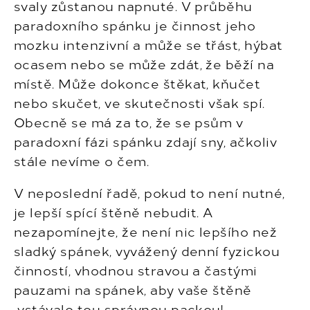
svaly zůstanou napnuté. V průběhu
paradoxního spánku je činnost jeho
mozku intenzivní a může se třást, hýbat
ocasem nebo se může zdát, že běží na
místě. Může dokonce štěkat, kňučet
nebo skučet, ve skutečnosti však spí.
Obecně se má za to, že se psům v
paradoxní fázi spánku zdají sny, ačkoliv
stále nevíme o čem.
V neposlední řadě, pokud to není nutné,
je lepší spící štěně nebudit. A
nezapomínejte, že není nic lepšího než
sladký spánek, vyvážený denní fyzickou
činností, vhodnou stravou a častými
pauzami na spánek, aby vaše štěně
vstávalo tou správnou packou!